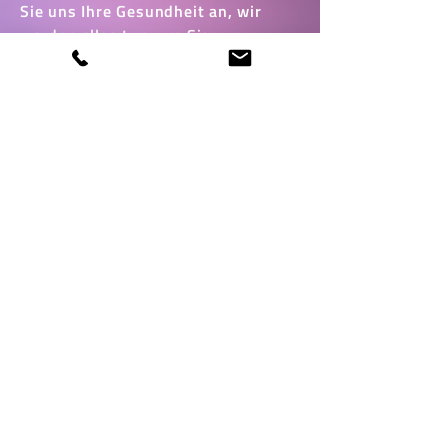
Sie uns Ihre Gesundheit an, wir
werden alles tun, um Sie
bestmöglich zu unterstützen und
Ihre Lebensqualität zu steigern.
Zögern Sie nicht, uns zu
kontaktieren, wenn Sie Fragen haben
oder einen Termin vereinbaren
möchten. Wir sind gerne für Sie da
und freuen uns darauf, Sie in
unserem Medizinischen
Versorgungszentrum willkommen zu
heißen. Ihre Gesundheit liegt uns im
wahrsten Sinne des Wortes am
Herzen!
TERMIN VEREINBAREN